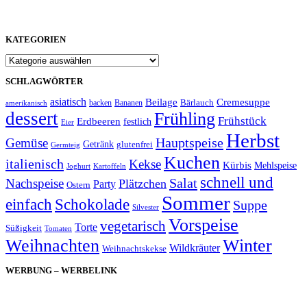
KATEGORIEN
Kategorien
SCHLAGWÖRTER
asiatisch
Cremesuppe
Beilage
Bärlauch
backen
Bananen
amerikanisch
dessert
Frühling
Frühstück
Erdbeeren
festlich
Eier
Herbst
Hauptspeise
Gemüse
Getränk
glutenfrei
Germteig
Kuchen
italienisch
Kekse
Kürbis
Mehlspeise
Joghurt
Kartoffeln
schnell und
Salat
Nachspeise
Plätzchen
Party
Ostern
Sommer
einfach
Schokolade
Suppe
Silvester
Vorspeise
vegetarisch
Torte
Süßigkeit
Tomaten
Weihnachten
Winter
Wildkräuter
Weihnachtskekse
WERBUNG – WERBELINK