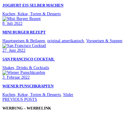
JOGHURT EIS SELBER MACHEN
Kuchen, Kekse, Torten & Desserts
8. Juli 2022
MINI BURGER REZEPT
Hauptspeisen & Beilagen
,
original amerikanisch
,
Vorspeisen & Suppen
27. Juni 2022
SAN FRANCISCO COCKTAIL
Shakes, Drinks & Cocktails
3. Februar 2022
WIENER PUNSCHKRAPFEN
Kuchen, Kekse, Torten & Desserts
,
Slider
PREVIOUS POSTS
WERBUNG – WERBELINK