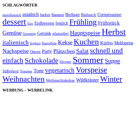
SCHLAGWÖRTER
asiatisch
Cremesuppe
Beilage
Bärlauch
backen
Bananen
amerikanisch
dessert
Frühling
Frühstück
Erdbeeren
festlich
Eier
Herbst
Hauptspeise
Gemüse
Getränk
glutenfrei
Germteig
Kuchen
italienisch
Kekse
Kürbis
Mehlspeise
Joghurt
Kartoffeln
schnell und
Salat
Nachspeise
Plätzchen
Party
Ostern
Sommer
einfach
Schokolade
Suppe
Silvester
Vorspeise
vegetarisch
Torte
Süßigkeit
Tomaten
Weihnachten
Winter
Wildkräuter
Weihnachtskekse
WERBUNG – WERBELINK